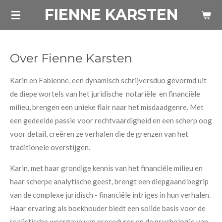
FIENNE KARSTEN
Ga
direct
naar
de
Over Fienne Karsten
hoofdinhoud
Karin en Fabienne, een dynamisch schrijversduo gevormd uit
de diepe wortels van het juridische notariële en financiële
milieu, brengen een unieke flair naar het misdaadgenre. Met
een gedeelde passie voor rechtvaardigheid en een scherp oog
voor detail, creëren ze verhalen die de grenzen van het
traditionele overstijgen.
Karin, met haar grondige kennis van het financiële milieu en
haar scherpe analytische geest, brengt een diepgaand begrip
van de complexe juridisch - financiële intriges in hun verhalen.
Haar ervaring als boekhouder biedt een solide basis voor de
realistische weergave van procedures en de psychologie van