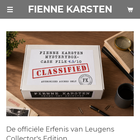
FIENNE KARSTEN
Ga
direct
naar
de
hoofdinhoud
De officiële Erfenis van Leugens
Collector's Edition