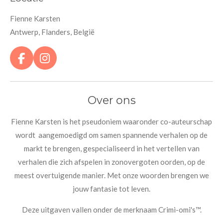
Fienne Karsten
Antwerp, Flanders, België
F
I
a
n
c
s
e
t
Over ons
b
a
o
g
Fienne Karsten is het pseudoniem waaronder co-auteurschap
o
r
wordt aangemoedigd om samen spannende verhalen op de
k
a
markt te brengen, gespecialiseerd in het vertellen van
m
verhalen die zich afspelen in zonovergoten oorden, op de
meest overtuigende manier. Met onze woorden brengen we
jouw fantasie tot leven.
Deze uitgaven vallen onder de merknaam Crimi-omi's™.